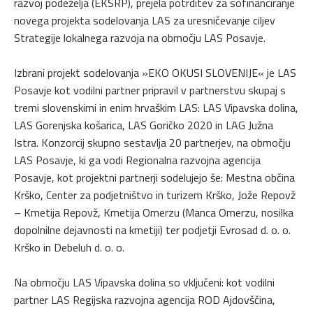
razvoj podeželja (EKSRP), prejela potrditev za sofinanciranje
novega projekta sodelovanja LAS za uresničevanje ciljev
Strategije lokalnega razvoja na območju LAS Posavje.
Izbrani projekt sodelovanja »EKO OKUSI SLOVENIJE« je LAS
Posavje kot vodilni partner pripravil v partnerstvu skupaj s
tremi slovenskimi in enim hrvaškim LAS: LAS Vipavska dolina,
LAS Gorenjska košarica, LAS Goričko 2020 in LAG Južna
Istra. Konzorcij skupno sestavlja 20 partnerjev, na območju
LAS Posavje, ki ga vodi Regionalna razvojna agencija
Posavje, kot projektni partnerji sodelujejo še: Mestna občina
Krško, Center za podjetništvo in turizem Krško, Jože Repovž
– Kmetija Repovž, Kmetija Omerzu (Manca Omerzu, nosilka
dopolnilne dejavnosti na kmetiji) ter podjetji Evrosad d. o. o.
Krško in Debeluh d. o. o.
Na območju LAS Vipavska dolina so vključeni: kot vodilni
partner LAS Regijska razvojna agencija ROD Ajdovščina,