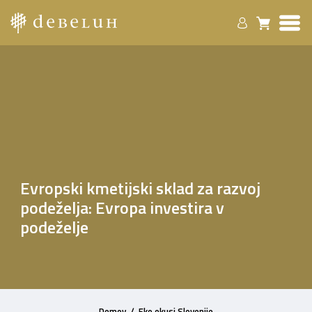
Evropski kmetijski sklad za razvoj
podeželja: Evropa investira v
podeželje
Domov
/
Eko okusi Slovenije