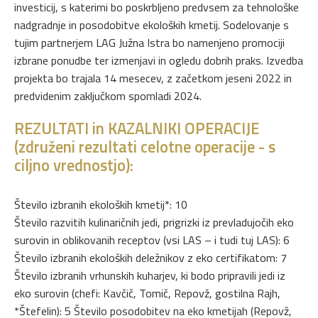
investicij, s katerimi bo poskrbljeno predvsem za tehnološke
nadgradnje in posodobitve ekoloških kmetij. Sodelovanje s
tujim partnerjem LAG Južna Istra bo namenjeno promociji
izbrane ponudbe ter izmenjavi in ogledu dobrih praks. Izvedba
projekta bo trajala 14 mesecev, z začetkom jeseni 2022 in
predvidenim zaključkom spomladi 2024.
REZULTATI in KAZALNIKI OPERACIJE
(združeni rezultati celotne operacije - s
ciljno vrednostjo):
Število izbranih ekoloških kmetij*: 10
Število razvitih kulinaričnih jedi, prigrizki iz prevladujočih eko
surovin in oblikovanih receptov (vsi LAS – i tudi tuj LAS): 6
Število izbranih ekoloških deležnikov z eko certifikatom: 7
Število izbranih vrhunskih kuharjev, ki bodo pripravili jedi iz
eko surovin (chefi: Kavčič, Tomič, Repovž, gostilna Rajh,
*Štefelin): 5 Število posodobitev na eko kmetijah (Repovž,