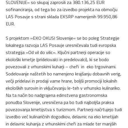
SLOVENIJE« so skupaj zaprosili za 380.136,25 EUR
sofinanciranja, od tega bo za izvedbo projekta na območju
LAS Posavje s strani sklada EKSRP namenjenih 99.950,86
EUR.
S projektom »EKO OKUSI Slovenije« se bo poleg Strategije
lokalnega razvoja LAS Posavje uresničevala tudi evropska
strategija »Od vil do vilic«. Ključni partnerji operacije so
ekološki kmetje (pridelovalci in predelovalci), ki se bodo
povezovali z vrhunskimi kuharji – chefi in eko trgovinami.
Sodelovanje naštetih bo namenjeno krajšanju dobavnih verig,
večji pridelavi in prodaji varne hrane, boljši promociji lokalnih
ekoloških surovin in vključevanju le-teh v vrhunsko kulinariko.
Na ta način bo nadgrajena edinstvena gastronomska
ponudba Slovenije, uresničena pa bo tudi najboljša praksa
povezovanja kmetijstva s turizmom. Partnerji načrtujejo tudi
izvedbo več kulinaričnih dogodkov, delavnic na eko kmetijah
in delavnic kuhanja z vrhunskimi chefi za mlade ter manjših