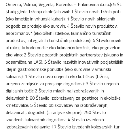
Omerzu, Vidmar, Vegerila, Korenika – Pribinovina d.o.o.): 5 Št.
študij glede trženja ekoloških živil: 1 Število novih tržnih poti
(eko kmetije in vrhunski kuharji): 1 Število novih sklenjenih
pogodb za prodajo eko surovin: 4 Število novih produktov,
asortimanov* (ekoloških izdelkov, kulinarično turističnih
produktov, integralnih turističnih produktov): 4 Število novih
atrakcij, ki bodo nudile eko kulinarični krožnik, eko prigrizek in
eko vino: 2 Število podprtih projektnih partnerstev (skupno in
posamična na LAS): 5 Število razvitih inovativnih podjetniških
idej in gastronomske ponudbe (eko surovine v vrhunski
kulinariki): 1 Število novo urejenih eko kotičkov (tržnici,
urejeno zemljišče za prirejanje dogodkov): 3 Število urejenih
digitalnih točk: 2 Število mladih na izobraževanjih in
delavnicahž: 80 Število izobraževanj za gostince in ekološke
kmetovalce: 5 Število obiskovalcev na izobraževanjih,
delavnicah, dogodkih (+ ranljive skupine): 250 Število
izvedenih kulinaričnih dogodkov: 4 Število izvedenih
izobraževalnih delavnic: 17 Število izvedenih kolesarskih tur