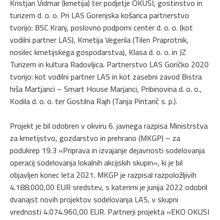
Kristjan Vidmar (kmetija) ter podjetje OKUSI, gostinstvo in
turizem d. o. o. Pri LAS Gorenjska košarica partnerstvo
tvorijo: BSC Kranj, poslovno podporni center d. o. o. (kot
vodilni partner LAS), Kmetija Vegerila (Tilen Praprotnik,
nosilec kmetijskega gospodarstva), Klasa d. o. o. in JZ
Turizem in kultura Radovljica. Partnerstvo LAS Goričko 2020
tvorijo: kot vodilni partner LAS in kot zasebni zavod Bistra
hiša Martjanci – Smart House Marjanci, Pribinovina d. o. o.,
Kodila d. o. o. ter Gostilna Rajh (Tanja Pintarič s. p.).
Projekt je bil odobren v okviru 6. javnega razpisa Ministrstva
za kmetijstvo, gozdarstvo in prehrano (MKGP) – za
podukrep 19.3 »Priprava in izvajanje dejavnosti sodelovanja
operacij sodelovanja lokalnih akcijskih skupin«, ki je bil
objavljen konec leta 2021. MKGP je razpisal razpoložljivih
4.188.000,00 EUR sredstev, s katerimi je junija 2022 odobril
dvanajst novih projektov sodelovanja LAS, v skupni
vrednosti 4.074.960,00 EUR. Partnerji projekta »EKO OKUSI